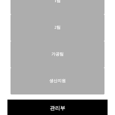
1팀
2팀
가공팀
생산지원
관리부