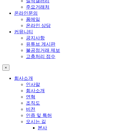
실적갤러리
주요거래처
온라인문의
폼메일
온라인 상담
커뮤니티
공지사항
유튜브 게시판
불공정거래 제보
고충처리 접수
×
회사소개
인사말
회사소개
연혁
조직도
비전
인증 및 특허
오시는 길
본사