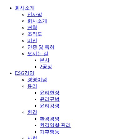
회사소개
인사말
회사소개
연혁
조직도
비전
인증 및 특허
오시는 길
본사
2공장
ESG경영
경영이념
윤리
윤리헌장
윤리규범
윤리강령
환경
환경경영
환경영향 관리
기후행동
사회