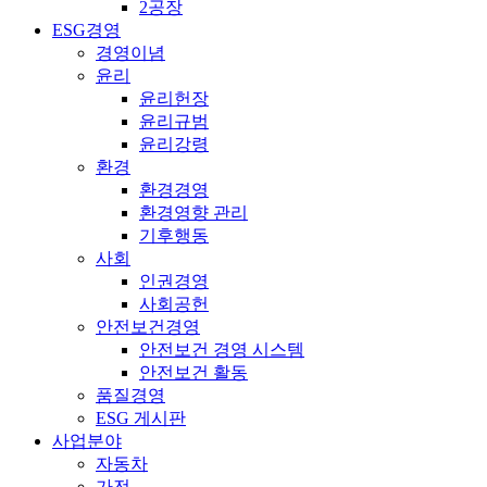
2공장
ESG경영
경영이념
윤리
윤리헌장
윤리규범
윤리강령
환경
환경경영
환경영향 관리
기후행동
사회
인권경영
사회공헌
안전보건경영
안전보건 경영 시스템
안전보건 활동
품질경영
ESG 게시판
사업분야
자동차
가전