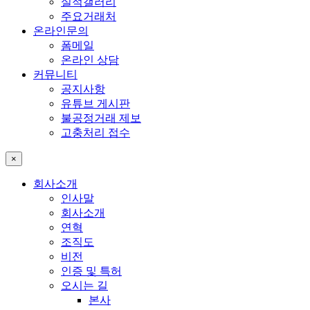
실적갤러리
주요거래처
온라인문의
폼메일
온라인 상담
커뮤니티
공지사항
유튜브 게시판
불공정거래 제보
고충처리 접수
×
회사소개
인사말
회사소개
연혁
조직도
비전
인증 및 특허
오시는 길
본사