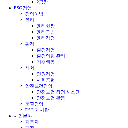
2공장
ESG경영
경영이념
윤리
윤리헌장
윤리규범
윤리강령
환경
환경경영
환경영향 관리
기후행동
사회
인권경영
사회공헌
안전보건경영
안전보건 경영 시스템
안전보건 활동
품질경영
ESG 게시판
사업분야
자동차
가전