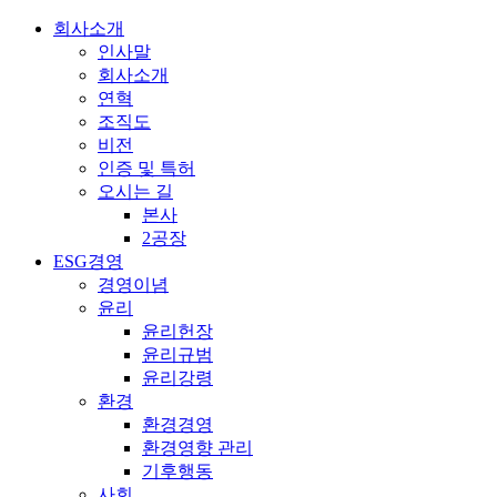
회사소개
인사말
회사소개
연혁
조직도
비전
인증 및 특허
오시는 길
본사
2공장
ESG경영
경영이념
윤리
윤리헌장
윤리규범
윤리강령
환경
환경경영
환경영향 관리
기후행동
사회